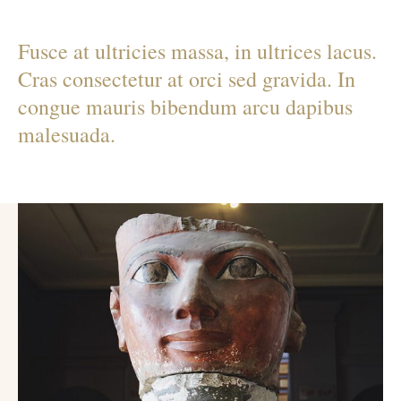
Fusce at ultricies massa, in ultrices lacus.
Cras consectetur at orci sed gravida. In
congue mauris bibendum arcu dapibus
malesuada.