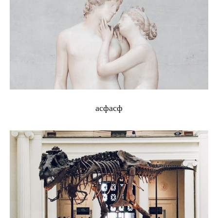
асфасф