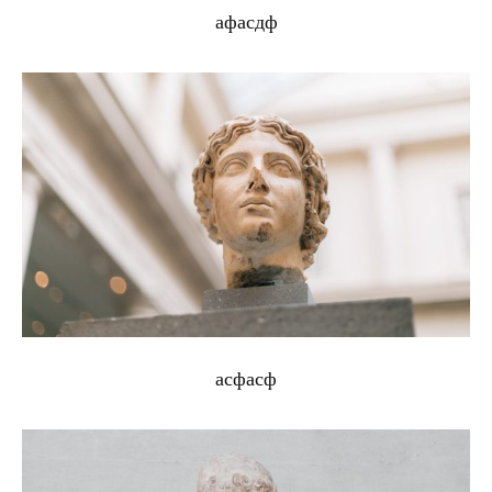
афасдф
асфасф