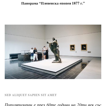
Панорама “Плевенска епопея 1877 г.”
SED ALIQUET SAPIEN SIT AMET
Популяризиран е през 60те години на 20ти век със