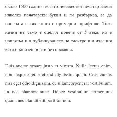
около 1500 година, когато неизвестен печатар взема
няколко печатарски букви и ги разбърква, за да
напечата с тях книга с примерни шрифтове. Този
начин не само е оцелял повече от 5 века, но е
навлязъл и в публикуването на електронни издания
като е запазен почти без промяна.
Duis auctor ornare justo et viverra. Nulla lectus enim,
non neque eget, eleifend dignissim quam. Cras cursus
nisi eget odio dignissim, eu ullamcorper erat vestibulum.
In nec pharetra nunc. Donec vestibulum fermentum
quam, nec blandit elit porttitor non.