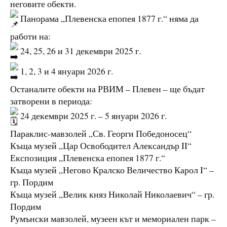
неговите обекти.
Панорама „Плевенска епопея 1877 г.“ няма да
работи на:
24, 25, 26 и 31 декември 2025 г.
1, 2, 3 и 4 януари 2026 г.
Останалите обекти на РВИМ – Плевен – ще бъдат
затворени в периода:
24 декември 2025 г. – 5 януари 2026 г.
Параклис-мавзолей „Св. Георги Победоносец“
Къща музей „Цар Освободител Александър II“
Експозиция „Плевенска епопея 1877 г.“
Къща музей „Негово Кралско Величество Карол I“ –
гр. Пордим
Къща музей „Велик княз Николай Николаевич“ – гр.
Пордим
Румънски мавзолей, музеен кът и мемориален парк –